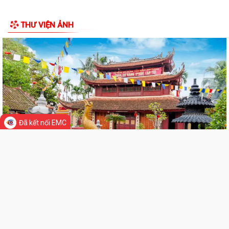
thủ tục hành chính ban hành mới,...
UBND xã Tiên Minh hướng dẫn cài đặt và sử dụng Ứng dụng Smart Hải
Phòng, Zalo Mini App UBND xã Tiên...
Công khai đường dây nóng và thông tin cán bộ tiếp nhận, giải quyết
thủ tục hành chính tại Trung tâm...
THƯ VIỆN ẢNH
Quyết định của UBND thành phố Hải Phòng Ban hành Kế hoạch nâng
cấp Hệ thống thông tin giải quyết...
Sở Xây dựng công khai danh mục thủ tục hành chính nội bộ được sửa
Đã kết nối EMC
đổi, bổ sung trong lĩnh vực đường...
Trung tâm Phục vụ hành chính công xã Tiên Minh thông báo về việc
công khai thông tin đường dây nóng...
UBND thành phố báo cáo tình hình, kết quả cải cách thủ tục hành chính
tháng 7 năm 2026 trên địa bàn...
Trung tâm Phục vụ hành chính công xã Tiên Minh Thông báo về việc
công khai thông tin đường dây nóng...