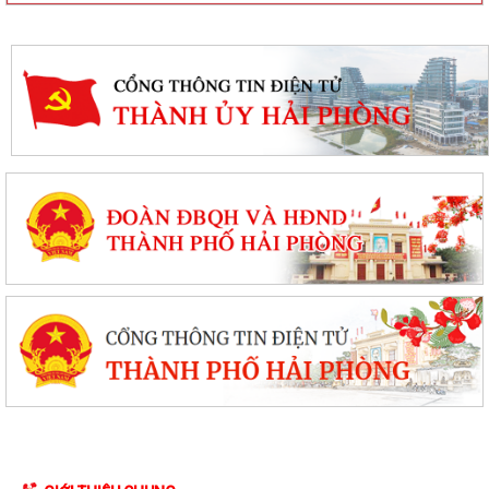
Sử dụng mạng xã hội an toàn trên không gian mạng – chung tay xây
dựng công dân số văn minh tại xã...
Quyết định của UBND thành phố Hải Phòng về việc công bố danh mục
thủ tục hành chính được sửa đổi,...
Công văn của Sở Y tế về việc công khai Quyết định số 3084/QĐUBND
ngày 04/8/2026 của UBND thành phố
Xã Tiên Minh đồng loạt ra quân diệt chuột bảo vệ sản xuất vụ mùa