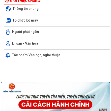
GIỚI THIỆU CHUNG
2026
Thông tin chung
Xã Tiên Minh triển khai lấy mẫu sinh phẩm ADN liệt sĩ chưa xác định
được thông tin
Tổ chức bộ máy
Hải Phòng giảm thời gian giải quyết từ 50% trở lên hơn 1.900 thủ tục
Người phát ngôn
hành chính
Tiên Minh triển khai lấy mẫu hài cốt liệt sĩ phục vụ giám định ADN
Di sản - Văn hóa
Hải Phòng ban hành chính sách hỗ trợ công chức bộ phận 'một cửa'
Tác phẩm Văn học, nghệ thuật
Xã Tiên Minh trang nghiêm tổ chức Lễ chào cờ và sinh hoạt dưới cờ
tháng 8/2026
Quyết định của UBND thành phố Hải Phòng về việc công bố danh mục
thủ tục hành chính được sửa đổi,...
Thông báo của Trung tâm Phục vụ Hành chính công xã Tiên Minh về
việc triển khai mô hình “Hành chính...
Công văn của Sở Giáo dục và Đào tạo về việc công khai Danh mục thủ