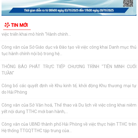
tục hành chính nội bộ trong hệ...
THÔNG BÁO PHÁT TRỰC TIẾP CHƯƠNG TRÌNH "TIÊN MINH CUỐI
TUẦN"
Công bố các quyết định về Khu kinh tế, khởi động Khu thương mại tự
do Hải Phòng
Công văn của Sở Văn hoá, Thể thao và Du lịch về việc công khai niêm
TIN MỚI
yết nội dung TTHC mới ban hành,...
Công văn của UBND thành phố Hải Phòng về việc thực hiện TTHC trên
Hệ thống TTGQTTHC tập trung của...
Xã Tiên Minh chuẩn bị tổ chức lấy mẫu hài cốt liệt sĩ để giám định ADN,
xác định danh tính các anh...
Quyết định của UBND thành phố Hải Phòng về việc công bố danh mục
thủ tục hành chính ban hành mới...
Quyết định của UBND thành phố Hải Phòng về việc công bố danh mục