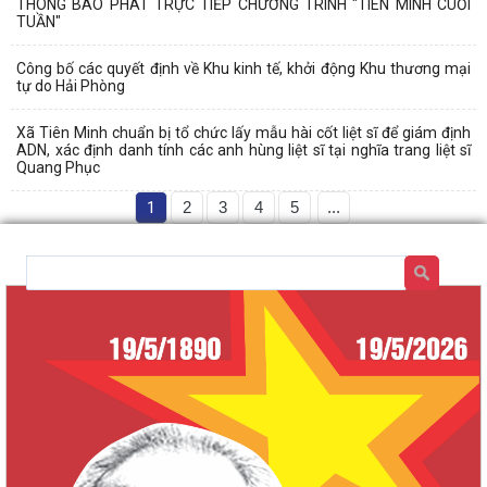
THÔNG BÁO PHÁT TRỰC TIẾP CHƯƠNG TRÌNH "TIÊN MINH CUỐI
TUẦN"
Công bố các quyết định về Khu kinh tế, khởi động Khu thương mại
tự do Hải Phòng
Xã Tiên Minh chuẩn bị tổ chức lấy mẫu hài cốt liệt sĩ để giám định
ADN, xác định danh tính các anh hùng liệt sĩ tại nghĩa trang liệt sĩ
Quang Phục
1
2
3
4
5
...