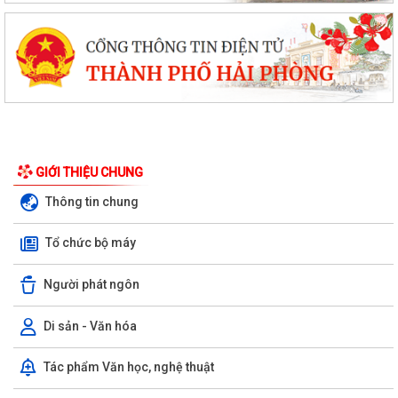
2026
Xã Tiên Minh triển khai lấy mẫu sinh phẩm ADN liệt sĩ chưa xác định
được thông tin
Hải Phòng giảm thời gian giải quyết từ 50% trở lên hơn 1.900 thủ tục
hành chính
Tiên Minh triển khai lấy mẫu hài cốt liệt sĩ phục vụ giám định ADN
GIỚI THIỆU CHUNG
Hải Phòng ban hành chính sách hỗ trợ công chức bộ phận 'một cửa'
Thông tin chung
Xã Tiên Minh trang nghiêm tổ chức Lễ chào cờ và sinh hoạt dưới cờ
Tổ chức bộ máy
tháng 8/2026
Người phát ngôn
Quyết định của UBND thành phố Hải Phòng về việc công bố danh mục
thủ tục hành chính được sửa đổi,...
Di sản - Văn hóa
Thông báo của Trung tâm Phục vụ Hành chính công xã Tiên Minh về
việc triển khai mô hình “Hành chính...
Tác phẩm Văn học, nghệ thuật
Công văn của Sở Giáo dục và Đào tạo về việc công khai Danh mục thủ