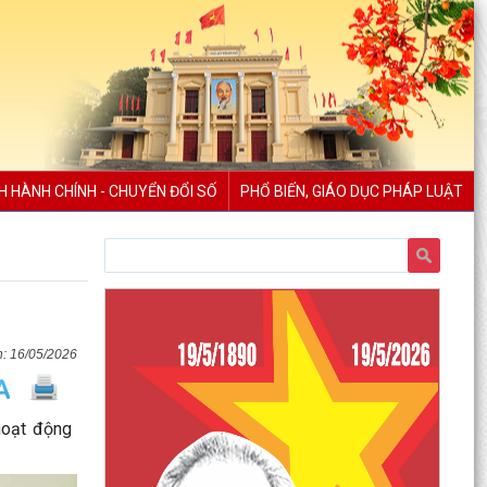
H HÀNH CHÍNH - CHUYỂN ĐỔI SỐ
PHỔ BIẾN, GIÁO DỤC PHÁP LUẬT
16/05/2026
hoạt động