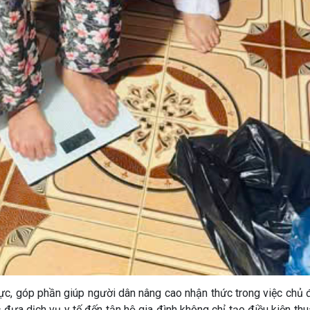
hực, góp phần giúp người dân nâng cao nhận thức trong việc chủ
c đưa dịch vụ y tế đến tận hộ gia đình không chỉ tạo điều kiện thu