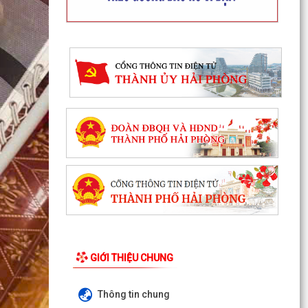
Ủy ban nhân dân xã Tiên Minh tổ chức thu mua
đuôi chuột của nhân dân nhằm khuyến khích
phong trào...
100% hộ dân đồng thuận nhận hỗ trợ giải phóng
mặt bằng, Tiên Minh sẵn sàng khởi công Cụm
công...
GIỚI THIỆU CHUNG
Hướng dẫn phòng trừ sâu cuốn lá nhỏ bảo vệ
Thông tin chung
lúa vụ Mùa năm 2026