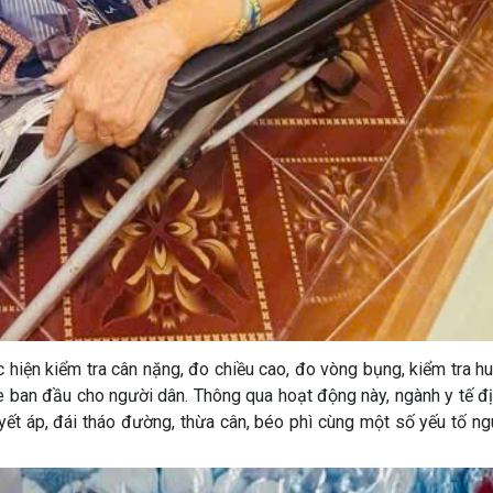
 hiện kiểm tra cân nặng, đo chiều cao, đo vòng bụng, kiểm tra hu
 ban đầu cho người dân. Thông qua hoạt động này, ngành y tế đ
ết áp, đái tháo đường, thừa cân, béo phì cùng một số yếu tố ng