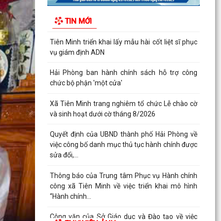
Hải Phòng giảm thời gian giải quyết từ 50% trở
TIN MỚI
lên hơn 1.900 thủ tục hành chính
Tiên Minh triển khai lấy mẫu hài cốt liệt sĩ phục
vụ giám định ADN
Hải Phòng ban hành chính sách hỗ trợ công
chức bộ phận 'một cửa'
Xã Tiên Minh trang nghiêm tổ chức Lễ chào cờ
và sinh hoạt dưới cờ tháng 8/2026
Quyết định của UBND thành phố Hải Phòng về
việc công bố danh mục thủ tục hành chính được
sửa đổi,...
Thông báo của Trung tâm Phục vụ Hành chính
công xã Tiên Minh về việc triển khai mô hình
“Hành chính...
Công văn của Sở Giáo dục và Đào tạo về việc