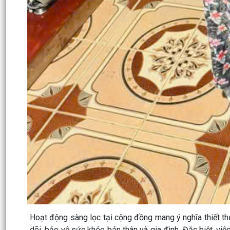
Hoạt động sàng lọc tại cộng đồng mang ý nghĩa thiết t
dõi, bảo vệ sức khỏe bản thân và gia đình. Đặc biệt, việ