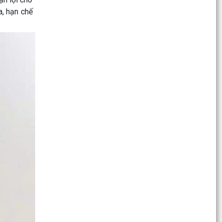
vực đường...
a, hạn chế
Trung tâm Phục vụ hành chính công xã Tiên
Minh thông báo về việc công khai thông tin
đường dây nóng...
UBND thành phố báo cáo tình hình, kết quả cải
cách thủ tục hành chính tháng 7 năm 2026 trên
địa bàn...
Trung tâm Phục vụ hành chính công xã Tiên
Minh Thông báo về việc công khai thông tin
đường dây nóng...
Quyết định của UBND thành phố Hải Phòng về
việc công bố thủ tục hành chính nội bộ được sửa
đổi, bổ...
Quyết định của UBND thành phố Hải Phòng về
việc công bố Danh mục thủ tục hành chính được
sửa đổi,...