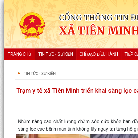
CỔNG THÔNG TIN Đ
XÃ TIÊN MIN
TRANG CHỦ
TIN TỨC - SỰ KIỆN
CHỈ ĐẠO ĐIỀU HÀNH
TIẾP C
TIN TỨC - SỰ KIỆN
Trạm y tế xã Tiên Minh triển khai sàng lọc 
Nhằm nâng cao chất lượng chăm sóc sức khỏe ban đầu 
sàng lọc các bệnh mãn tính không lây ngay tại từng hộ gia