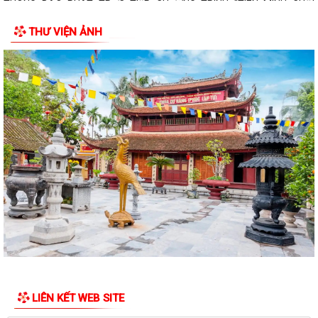
THÔNG BÁO PHÁT TRỰC TIẾP CHƯƠNG TRÌNH "TIÊN MINH CUỐI
TUẦN"
THƯ VIỆN ẢNH
Công bố các quyết định về Khu kinh tế, khởi động Khu thương mại tự
do Hải Phòng
Công văn của Sở Văn hoá, Thể thao và Du lịch về việc công khai niêm
yết nội dung TTHC mới ban hành,...
Công văn của UBND thành phố Hải Phòng về việc thực hiện TTHC trên
Hệ thống TTGQTTHC tập trung của...
Xã Tiên Minh chuẩn bị tổ chức lấy mẫu hài cốt liệt sĩ để giám định ADN,
xác định danh tính các anh...
Quyết định của UBND thành phố Hải Phòng về việc công bố danh mục
thủ tục hành chính ban hành mới...
Quyết định của UBND thành phố Hải Phòng về việc công bố danh mục
thủ tục hành chính ban hành mới,...
LIÊN KẾT WEB SITE
UBND xã Tiên Minh hướng dẫn cài đặt và sử dụng Ứng dụng Smart Hải