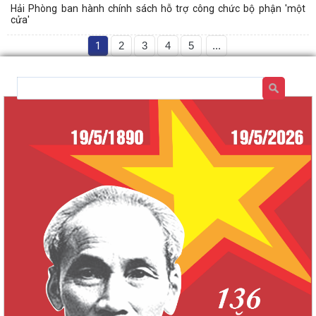
Hải Phòng ban hành chính sách hỗ trợ công chức bộ phận 'một
cửa'
1
2
3
4
5
...