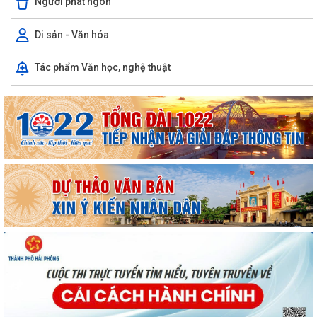
Người phát ngôn
100% hộ dân đồng thuận nhận hỗ trợ giải phóng mặt bằng, Tiên Minh
sẵn sàng khởi công Cụm công...
Di sản - Văn hóa
Hướng dẫn phòng trừ sâu cuốn lá nhỏ bảo vệ lúa vụ Mùa năm 2026
Tác phẩm Văn học, nghệ thuật
Ban chỉ đạo hè xã Tiên Minh họp triển khai nhiệm vụ tổ chức Hội trại hè
năm 2026
Sử dụng mạng xã hội an toàn trên không gian mạng – chung tay xây
dựng công dân số văn minh tại xã...
Quyết định của UBND thành phố Hải Phòng về việc công bố danh mục
thủ tục hành chính được sửa đổi,...
Công văn của Sở Y tế về việc công khai Quyết định số 3084/QĐUBND
ngày 04/8/2026 của UBND thành phố
Xã Tiên Minh đồng loạt ra quân diệt chuột bảo vệ sản xuất vụ mùa
2026
Xã Tiên Minh triển khai lấy mẫu sinh phẩm ADN liệt sĩ chưa xác định