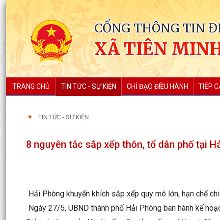
CỔNG THÔNG TIN Đ
XÃ TIÊN MIN
TRANG CHỦ
TIN TỨC - SỰ KIỆN
CHỈ ĐẠO ĐIỀU HÀNH
TIẾP C
TIN TỨC - SỰ KIỆN
8 nguyên tắc sắp xếp thôn, tổ dân phố tại H
Hải Phòng khuyến khích sắp xếp quy mô lớn, hạn chế chia
Ngày 27/5, UBND thành phố Hải Phòng ban hành kế hoạch 