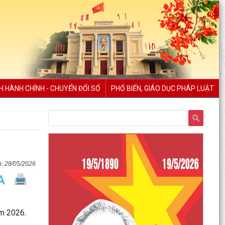
H HÀNH CHÍNH - CHUYỂN ĐỔI SỐ
PHỔ BIẾN, GIÁO DỤC PHÁP LUẬT
28/05/2026
ăm 2026.