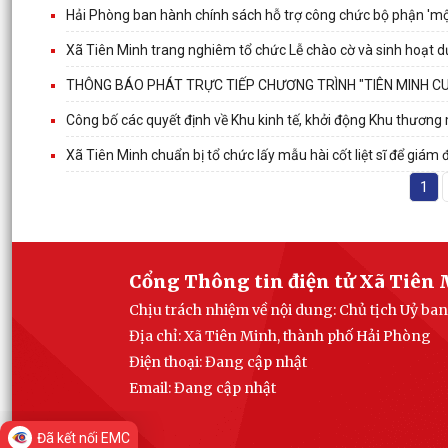
Hải Phòng ban hành chính sách hỗ trợ công chức bộ phận 'mộ
Xã Tiên Minh trang nghiêm tổ chức Lễ chào cờ và sinh hoạt 
THÔNG BÁO PHÁT TRỰC TIẾP CHƯƠNG TRÌNH "TIÊN MINH CU
Công bố các quyết định về Khu kinh tế, khởi động Khu thương
Xã Tiên Minh chuẩn bị tổ chức lấy mẫu hài cốt liệt sĩ để giám đ
1
Cổng Thông tin điện tử Xã Tiên
Chịu trách nhiệm về nội dung: Chủ tịch Uỷ ba
Địa chỉ: Xã Tiên Minh, thành phố Hải Phòng
Điện thoại: Đang cập nhật
Email:
Đang cập nhật
Đã kết nối EMC