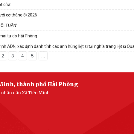
t cửa'
dưới cờ tháng 8/2026
ỐI TUẦN"
 mại tự do Hải Phòng
ịnh ADN, xác định danh tính các anh hùng liệt sĩ tại nghĩa trang liệt sĩ Q
2
3
4
5
...
 Minh, thành phố Hải Phòng
n nhân dân Xã Tiên Minh