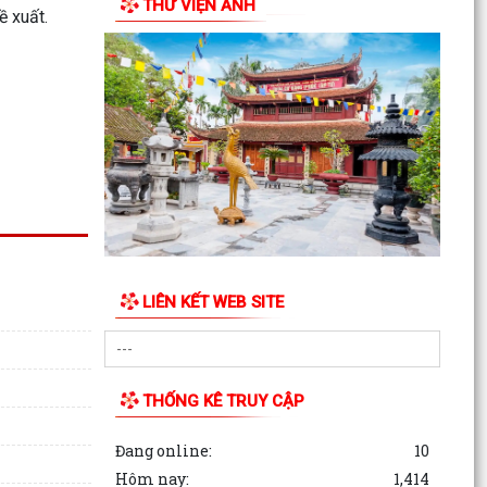
THƯ VIỆN ẢNH
ề xuất.
Công văn của Sở Giáo dục và Đào tạo về việc
công khai Danh mục thủ tục hành chính nội bộ
trong hệ...
THÔNG BÁO PHÁT TRỰC TIẾP CHƯƠNG TRÌNH
"TIÊN MINH CUỐI TUẦN"
Công bố các quyết định về Khu kinh tế, khởi
động Khu thương mại tự do Hải Phòng
Công văn của Sở Văn hoá, Thể thao và Du lịch
về việc công khai niêm yết nội dung TTHC mới
LIÊN KẾT WEB SITE
ban hành,...
Công văn của UBND thành phố Hải Phòng về
việc thực hiện TTHC trên Hệ thống TTGQTTHC
tập trung của...
THỐNG KÊ TRUY CẬP
Xã Tiên Minh chuẩn bị tổ chức lấy mẫu hài cốt
Đang online:
10
liệt sĩ để giám định ADN, xác định danh tính các
Hôm nay:
1,414