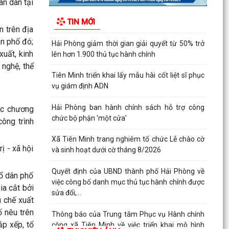
ân dân tại
liệt sĩ chưa xác định được thông tin
TIN MỚI
n trên địa
Hải Phòng giảm thời gian giải quyết từ 50% trở
ân phố đó;
lên hơn 1.900 thủ tục hành chính
xuất, kinh
Tiên Minh triển khai lấy mẫu hài cốt liệt sĩ phục
 nghệ, thể
vụ giám định ADN
Hải Phòng ban hành chính sách hỗ trợ công
chức bộ phận 'một cửa'
ác chương
công trình
Xã Tiên Minh trang nghiêm tổ chức Lễ chào cờ
và sinh hoạt dưới cờ tháng 8/2026
ị - xã hội
Quyết định của UBND thành phố Hải Phòng về
việc công bố danh mục thủ tục hành chính được
tổ dân phố
sửa đổi,...
ia cắt bởi
 chế xuất
Thông báo của Trung tâm Phục vụ Hành chính
ố nêu trên
công xã Tiên Minh về việc triển khai mô hình
“Hành chính...
p xếp, tổ