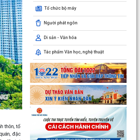
Tổ chức bộ máy
Người phát ngôn
Di sản - Văn hóa
Sử dụng mạng xã hội an toàn trên không gian
mạng – chung tay xây dựng công dân số văn
Tác phẩm Văn học, nghệ thuật
minh tại xã...
Quyết định của UBND thành phố Hải Phòng về
việc công bố danh mục thủ tục hành chính được
sửa đổi,...
Công văn của Sở Y tế về việc công khai Quyết
định số 3084/QĐUBND ngày 04/8/2026 của
UBND thành phố
Xã Tiên Minh đồng loạt ra quân diệt chuột bảo
h thôn, tổ
vệ sản xuất vụ mùa 2026
 quán, đặc
Xã Tiên Minh triển khai lấy mẫu sinh phẩm ADN