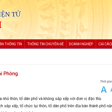
IỆN TỬ
H
ẬN THÔNG TIN
THÔNG TIN CHUYÊN ĐỀ
DOANH NGHIỆP
CẢI CÁC
ải Phòng
 nhỏ thôn, tổ dân phố và không sắp xếp với đơn vị đặc thù.
sắp xếp, tổ chức lại thôn, tổ dân phố trên địa bàn thành phố n