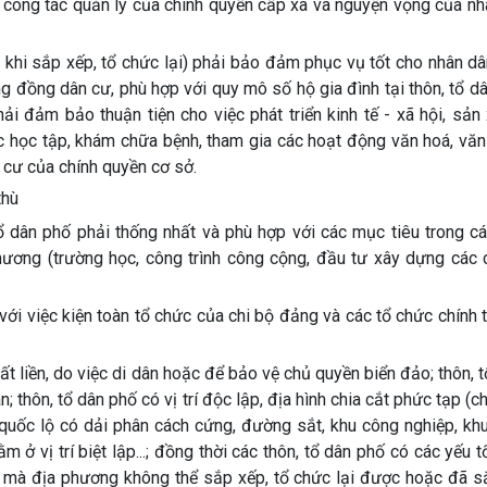
quả công tác quản lý của chính quyền cấp xã và nguyện vọng của nh
 khi sắp xếp, tổ chức lại) phải bảo đảm phục vụ tốt cho nhân dâ
g đồng dân cư, phù hợp với quy mô số hộ gia đình tại thôn, tổ d
ải đảm bảo thuận tiện cho việc phát triển kinh tế - xã hội, sản 
ệc học tập, khám chữa bệnh, tham gia các hoạt động văn hoá, văn
 cư của chính quyền cơ sở.
thù
tổ dân phố phải thống nhất và phù hợp với các mục tiêu trong c
 phương (trường học, công trình công cộng, đầu tư xây dựng các 
với việc kiện toàn tổ chức của chi bộ đảng và các tổ chức chính tr
ất liền, do việc di dân hoặc để bảo vệ chủ quyền biển đảo; thôn, 
thôn, tổ dân phố có vị trí độc lập, địa hình chia cắt phức tạp (ch
uốc lộ có dải phân cách cứng, đường sắt, khu công nghiệp, khu
ằm ở vị trí biệt lập...; đồng thời các thôn, tổ dân phố có các yếu t
mà địa phương không thể sắp xếp, tổ chức lại được hoặc đã sắ