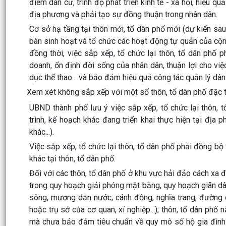
điểm dân cư, trình độ phát triển kinh tế - xã hội, hiệu 
địa phương và phải tạo sự đồng thuận trong nhân dân.
Cơ sở hạ tầng tại thôn mới, tổ dân phố mới (dự kiến sau
bàn sinh hoạt và tổ chức các hoạt động tự quản của cộn
đồng thời, việc sắp xếp, tổ chức lại thôn, tổ dân phố ph
doanh, ổn định đời sống của nhân dân, thuận lợi cho vi
dục thể thao... và bảo đảm hiệu quả công tác quản lý dân
Xem xét không sắp xếp với một số thôn, tổ dân phố đặc 
UBND thành phố lưu ý việc sắp xếp, tổ chức lại thôn, 
trình, kế hoạch khác đang triển khai thực hiện tại địa
khác...).
Việc sắp xếp, tổ chức lại thôn, tổ dân phố phải đồng bộ 
khác tại thôn, tổ dân phố.
Đối với các thôn, tổ dân phố ở khu vực hải đảo cách xa đ
trong quy hoạch giải phóng mặt bằng, quy hoạch giãn dân; 
sông, mương dẫn nước, cánh đồng, nghĩa trang, đường q
hoặc trụ sở của cơ quan, xí nghiệp...); thôn, tổ dân phố n
mà chưa bảo đảm tiêu chuẩn về quy mô số hộ gia đình 