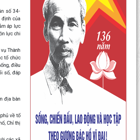
uận số 34-
 định của
iảm áp lực
ồn lực chi
 vụ Thành
ác tổ chức
hống, điều
ổi số, đáp
ên địa bàn
 phủ về tổ
ố, Chỉ thị
với các xã