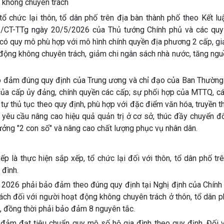
g không chuyên trách
tổ chức lại thôn, tổ dân phố trên địa bàn thành phố theo Kết l
21/CT-TTg ngày 20/5/2026 của Thủ tướng Chính phủ và các quy
ố có quy mô phù hợp với mô hình chính quyền địa phương 2 cấp, g
 động không chuyên trách, giảm chi ngân sách nhà nước, tăng ngu
ảo đảm đúng quy định của Trung ương và chỉ đạo của Ban Thường
 của cấp ủy đảng, chính quyền các cấp; sự phối hợp của MTTQ, c
h tự thủ tục theo quy định, phù hợp với đặc điểm văn hóa, truyền t
i yêu cầu nâng cao hiệu quả quản trị ở cơ sở, thúc đầy chuyển đ
rưởng "2 con số" và nâng cao chất lượng phục vụ nhân dân.
 là thực hiện sắp xếp, tổ chức lại đối với thôn, tổ dân phố tr
 đình.
ăm 2026 phải bảo đảm theo đúng quy định tại Nghị định của Chính
ách đối với người hoạt động không chuyên trách ở thôn, tổ dân ph
 đồng thời phải bảo đảm 8 nguyên tắc.
o đảm đạt tiêu chuẩn quy mô số hộ gia đình theo quy định. Đối 