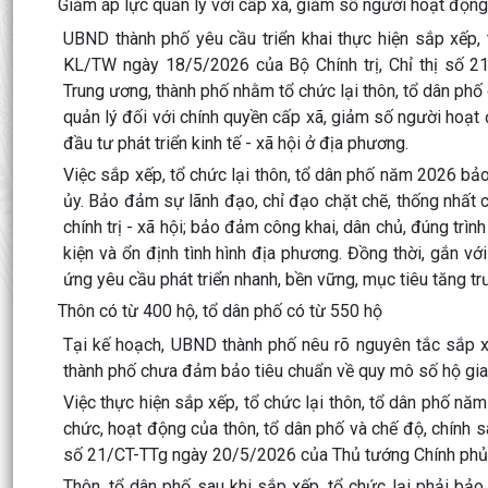
Giảm áp lực quản lý với cấp xã, giảm số người hoạt độn
UBND thành phố yêu cầu triển khai thực hiện sắp xếp, 
KL/TW ngày 18/5/2026 của Bộ Chính trị, Chỉ thị số 
Trung ương, thành phố nhằm tổ chức lại thôn, tổ dân ph
quản lý đối với chính quyền cấp xã, giảm số người hoạt
đầu tư phát triển kinh tế - xã hội ở địa phương.
Việc sắp xếp, tổ chức lại thôn, tổ dân phố năm 2026 b
ủy. Bảo đảm sự lãnh đạo, chỉ đạo chặt chẽ, thống nhất
chính trị - xã hội; bảo đảm công khai, dân chủ, đúng trìn
kiện và ổn định tình hình địa phương. Đồng thời, gắn vớ
ứng yêu cầu phát triển nhanh, bền vững, mục tiêu tăng t
Thôn có từ 400 hộ, tổ dân phố có từ 550 hộ
Tại kế hoạch, UBND thành phố nêu rõ nguyên tắc sắp xếp
thành phố chưa đảm bảo tiêu chuẩn về quy mô số hộ gia
Việc thực hiện sắp xếp, tổ chức lại thôn, tổ dân phố n
chức, hoạt động của thôn, tổ dân phố và chế độ, chính s
số 21/CT-TTg ngày 20/5/2026 của Thủ tướng Chính phủ,
Thôn, tổ dân phố sau khi sắp xếp, tổ chức lại phải bả