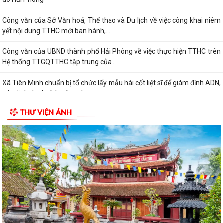
Công văn của Sở Văn hoá, Thể thao và Du lịch về việc công khai niêm
yết nội dung TTHC mới ban hành,...
Công văn của UBND thành phố Hải Phòng về việc thực hiện TTHC trên
Hệ thống TTGQTTHC tập trung của...
Xã Tiên Minh chuẩn bị tổ chức lấy mẫu hài cốt liệt sĩ để giám định ADN,
xác định danh tính các anh...
THƯ VIỆN ẢNH
Quyết định của UBND thành phố Hải Phòng về việc công bố danh mục
thủ tục hành chính ban hành mới...
Quyết định của UBND thành phố Hải Phòng về việc công bố danh mục
thủ tục hành chính ban hành mới,...
UBND xã Tiên Minh hướng dẫn cài đặt và sử dụng Ứng dụng Smart Hải
Phòng, Zalo Mini App UBND xã Tiên...
Công khai đường dây nóng và thông tin cán bộ tiếp nhận, giải quyết
thủ tục hành chính tại Trung tâm...