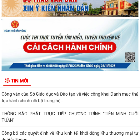
Tiên Minh triển khai lấy mẫu hài cốt liệt sĩ phục vụ giám định ADN
Hải Phòng ban hành chính sách hỗ trợ công chức bộ phận 'một cửa'
Xã Tiên Minh trang nghiêm tổ chức Lễ chào cờ và sinh hoạt dưới cờ
tháng 8/2026
Quyết định của UBND thành phố Hải Phòng về việc công bố danh mục
thủ tục hành chính được sửa đổi,...
Thông báo của Trung tâm Phục vụ Hành chính công xã Tiên Minh về
TIN MỚI
việc triển khai mô hình “Hành chính...
Công văn của Sở Giáo dục và Đào tạo về việc công khai Danh mục thủ
tục hành chính nội bộ trong hệ...
THÔNG BÁO PHÁT TRỰC TIẾP CHƯƠNG TRÌNH "TIÊN MINH CUỐI
TUẦN"
Công bố các quyết định về Khu kinh tế, khởi động Khu thương mại tự
do Hải Phòng