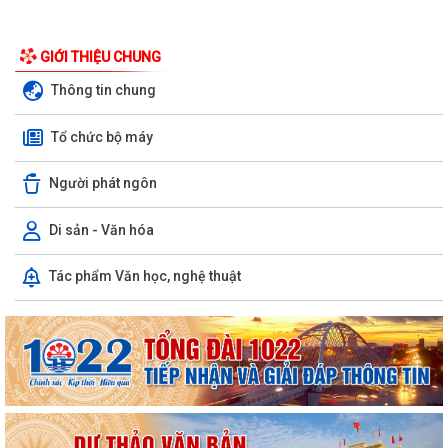
Ban chỉ đạo hè xã Tiên Minh họp triển khai nhiệm vụ tổ chức Hội trại hè
GIỚI THIỆU CHUNG
năm 2026
Thông tin chung
Sử dụng mạng xã hội an toàn trên không gian mạng – chung tay xây
dựng công dân số văn minh tại xã...
Tổ chức bộ máy
Quyết định của UBND thành phố Hải Phòng về việc công bố danh mục
Người phát ngôn
thủ tục hành chính được sửa đổi,...
Công văn của Sở Y tế về việc công khai Quyết định số 3084/QĐUBND
Di sản - Văn hóa
ngày 04/8/2026 của UBND thành phố
Tác phẩm Văn học, nghệ thuật
Xã Tiên Minh đồng loạt ra quân diệt chuột bảo vệ sản xuất vụ mùa
2026
Xã Tiên Minh triển khai lấy mẫu sinh phẩm ADN liệt sĩ chưa xác định
được thông tin
Hải Phòng giảm thời gian giải quyết từ 50% trở lên hơn 1.900 thủ tục
hành chính