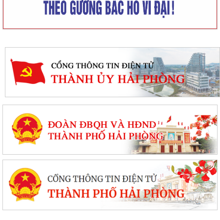
Ủy ban nhân dân xã Tiên Minh tổ chức thu mua đuôi chuột của nhân
dân nhằm khuyến khích phong trào...
100% hộ dân đồng thuận nhận hỗ trợ giải phóng mặt bằng, Tiên Minh
sẵn sàng khởi công Cụm công...
Hướng dẫn phòng trừ sâu cuốn lá nhỏ bảo vệ lúa vụ Mùa năm 2026